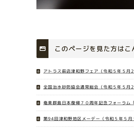
このページを見た方はこ
アトラス萩店津和野フェア（令和５年５月2
全国治水砂防協会通常総会（令和５年５月2
奄美群島日本復帰７０周年記念フォーラム
第94回津和野地区メーデー（令和５年５月