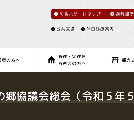
防災ハザードマップ
避難場
休日診療案内
公共交通
移住・定住を
観光
業者の方へ
お考えの方へ
子育て・教育
健康・福祉
の郷協議会総会（令和５年５