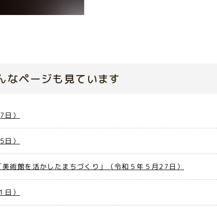
んなページも見ています
7日）
5日）
「美術館を活かしたまちづくり」（令和５年５月27日）
１日）