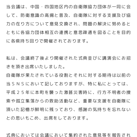
当会議は、中国・四国地区内の自衛隊協力団体が一同に会
して、防衛意識の高揚と普及、自衛隊に対する支援及び協
力の在り方について意見交換され、問題の解決に努めると
ともに各協力団体相互の連携と意思疎通を図ることを目的
に各県持ち回りで開催されております。
私は、会議終了後より開催された式典並びに講演会にお招
きを頂き出席いたしました。
自衛隊が果たされている役割とそれに対する期待は以前の
当ＳＮＳにおいて記しておりますが、特に私にとっては、
平成２５年に本町を襲った激甚災害時に、行方不明者の捜
索や孤立集落からの救助活動など、重要な支援を自衛隊に
頂いた記憶が鮮明に残っており、感謝の気持ちを忘れない
との思いもこめ、出席をしております。
式典においては会議において集約された意見等を報告され