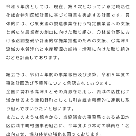
令和５年度としては、現在、第３次となっている地域活性
化総合特別区域計画に基づく事業を実施する計画です。具
体的には、〇果実酒の製造事業を行う特定農業者への支援
と新たな農業者の創出に向けた取り組み、〇林業分野にお
ける路網整備や計画的な施業推進のための支援、〇高津川
流域の水質浄化と水産資源の維持・増殖に向けた取り組み
などを計画しております。
総会では、令和４年度の事業報告及び決算、令和５年度の
事業計画及び予算等について承認されております。
全国に誇れる高津川とその資源を活用し、流域の活性化に
活かせるよう津和野町としても引き続き積極的に連携し取
り組んでまいりたいと思います。
またこのような観点から、当協議会の事務局である益田地
区広域市町村圏事務組合に、今年度より本町の職員を１名
出向させ、協力体制の強化を図っております。