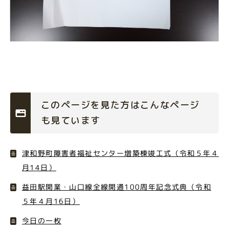
このページを見た方はこんなページ
も見ています
津和野町障害者福祉センター増築棟竣工式（令和５年４
月14日）
益田駅開業・山口線全線開通100周年記念式典（令和
５年４月16日）
今日の一枚