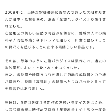
2008年に、当時左鐙郵便局にお勤めであった大畑喜彦さ
んが脚本・監督を務め、映画「左鐙パラダイス」が製作さ
れました。
左鐙地区の美しい自然や町並みを舞台に、地域の人々の純
朴な人間性が織りなすドラマを通して、田舎で暮らすこと
の贅沢さを感じることの出来る素晴らしい作品です。
その後、毎年のように左鐙パラダイスは製作され、過去の
当映画祭において上映されてまいりました。
また、当映画や映画まつりを通して錦織良成監督とのご縁
が深まり、映画「高津川」の製作へとつながったと言って
も過言ではありません。
当日は、9作目を数える新作の左鐙パラダイスをはじめ、
しまね映画塾上映作品である「左鐙屋台」や「もう一度会