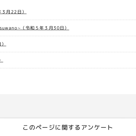
３月22日）
Tsuwano~（令和５年３月30日）
日）
）
このページに関するアンケート