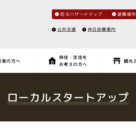
防災ハザードマップ
避難場
休日診療案内
公共交通
移住・定住を
観光
業者の方へ
お考えの方へ
子育て・教育
健康・福祉
ローカルスタートアップ