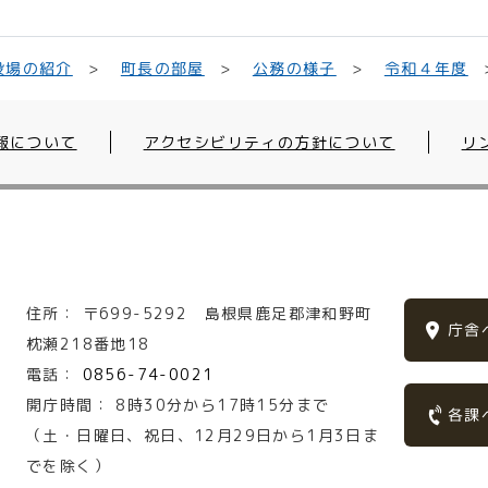
役場の紹介
町長の部屋
公務の様子
令和４年度
報について
アクセシビリティの方針について
リ
住所：
〒699-5292
島根県鹿足郡津和野町
庁舎
枕瀬218番地18
電話：
0856-74-0021
開庁時間：
8時30分から17時15分まで
各課
（土・日曜日、祝日、12月29日から1月3日ま
でを除く）