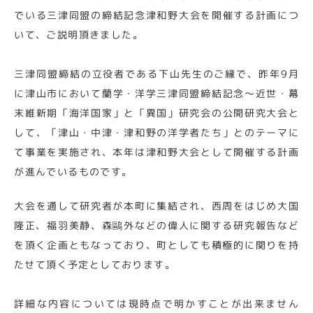
でいる三津同盟の締結記念津和野大会を開催する計画につ
いて、ご説明頂きました。
三津同盟締結の立役者である下山先生のご縁で、昨年9月
に津山市において蘭学・洋学三津同盟締結記念～近世・幕
末維新期「海洋国家」と「異国」研究会の公開研究大会と
して、「津山・中津・津和野の洋学者たち」とのテーマに
て事業を実施され、本年は津和野大会として開催する計画
が進んでいるものです。
大会を通して研究者が本町に集結され、西周をはじめ大国
隆正、福羽美静、森鷗外などの偉人に関する研究報告など
を頂く企画ともなっており、町としても積極的に関りを持
たせて頂く予定としております。
詳細な内容については現時点で明かすことが出来ません