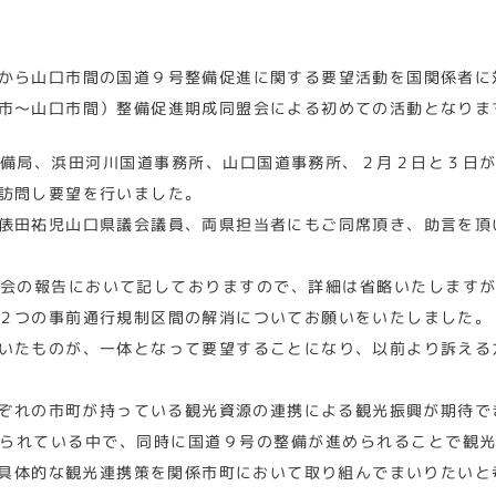
から山口市間の国道９号整備促進に関する要望活動を国関係者に
市～山口市間）整備促進期成同盟会による初めての活動となりま
備局、浜田河川国道事務所、山口国道事務所、２月２日と３日
訪問し要望を行いました。
俵田祐児山口県議会議員、両県担当者にもご同席頂き、助言を頂
会の報告において記しておりますので、詳細は省略いたします
２つの事前通行規制区間の解消についてお願いをいたしました。
いたものが、一体となって要望することになり、以前より訴える
ぞれの市町が持っている観光資源の連携による観光振興が期待で
られている中で、同時に国道９号の整備が進められることで観
具体的な観光連携策を関係市町において取り組んでまいりたいと