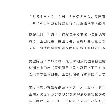
１月３１日と２月２日、３日の３日間、益田市
１月２４日に設立総会を行った国道９号（益田
要望先は、１月３１日が国土交通省中国地方整
員で、山口市長、益田市長、吉賀町長と私とで
また、期成同盟会の顧問団長に就任頂いている
要望内容については、先日の期成同盟会設立総
枕瀬と山口市（阿東篠目文殊～宮野上下田）の
これまで島根県側、山口県側それぞれに行って
国道９号の整備が促進されることにより、それ
山陰道のミッシングリンクの解消が着実に進め
防災面からのアプローチにとどまることなく、