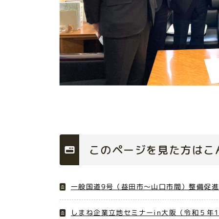
このページを見た方はこ
一般国道9号（益田市～山口市間）整備促進
しまね企業立地セミナーin大阪（令和５年1