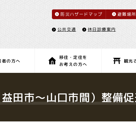
防災ハザードマップ
避難場
休日診療案内
公共交通
移住・定住を
観光
業者の方へ
お考えの方へ
子育て・教育
健康・福祉
（益田市～山口市間）整備促