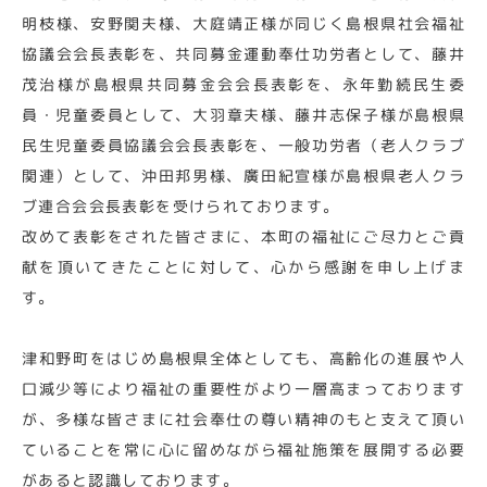
明枝様、安野関夫様、大庭靖正様が同じく島根県社会福祉
協議会会長表彰を、共同募金運動奉仕功労者として、藤井
茂治様が島根県共同募金会会長表彰を、永年勤続民生委
員・児童委員として、大羽章夫様、藤井志保子様が島根県
民生児童委員協議会会長表彰を、一般功労者（老人クラブ
関連）として、沖田邦男様、廣田紀宣様が島根県老人クラ
ブ連合会会長表彰を受けられております。
改めて表彰をされた皆さまに、本町の福祉にご尽力とご貢
献を頂いてきたことに対して、心から感謝を申し上げま
す。
津和野町をはじめ島根県全体としても、高齢化の進展や人
口減少等により福祉の重要性がより一層高まっております
が、多様な皆さまに社会奉仕の尊い精神のもと支えて頂い
ていることを常に心に留めながら福祉施策を展開する必要
があると認識しております。