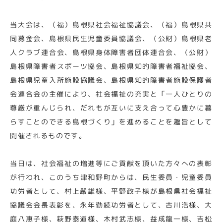
当大会は、（福）島根県社会福祉協議会、（福）島根県共
同募金会、島根県民生児童委員協議会、（公財）島根県老
人クラブ連合会、島根県身体障害者団体連合会、（公財）
島根県障害者スポーツ協会、島根県知的障害者福祉協会、
島根県児童入所施設協議会、島根県知的障害者施設保護者
会連合会の主催により、社会福祉の充実と「一人ひとりの
尊厳が重んじられ、だれもが互いに支え合って心豊かに暮
らすことのできる島根づくり」を進めることを趣旨として
開催されるものです。
当日は、社会福祉の増進等にご貢献を頂いた方々への表彰
が行われ、このうち津和野町からは、民生委員・児童委員
功労者として、村上嚴雄様、平野政子様が島根県社会福祉
協議会会長表彰を、永年勤続功労者として、古川浩様、大
庭八惠子様、萩野泰道様、木村武志様、益成龍一様、吉松