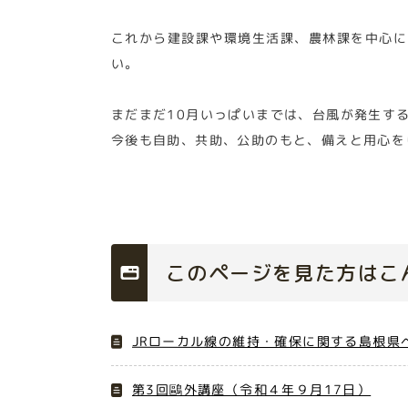
これから建設課や環境生活課、農林課を中心に
い。
まだまだ10月いっぱいまでは、台風が発生す
今後も自助、共助、公助のもと、備えと用心を
このページを見た方はこ
JRローカル線の維持・確保に関する島根県
第3回鷗外講座（令和４年９月17日）