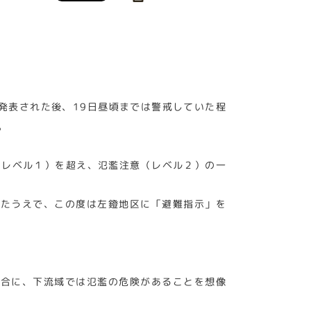
発表された後、19日昼頃までは警戒していた程
。
（レベル１）を超え、氾濫注意（レベル２）の一
したうえで、この度は左鐙地区に「避難指示」を
場合に、下流域では氾濫の危険があることを想像