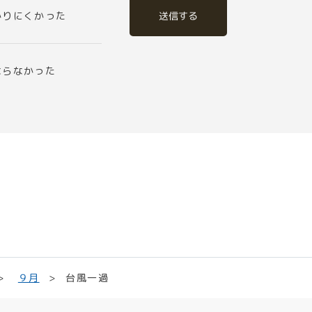
送信する
かりにくかった
ならなかった
台風一過
９月