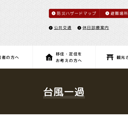
防災ハザードマップ
避難場
休日診療案内
公共交通
移住・定住を
観光
業者の方へ
お考えの方へ
子育て・教育
健康・福祉
台風一過