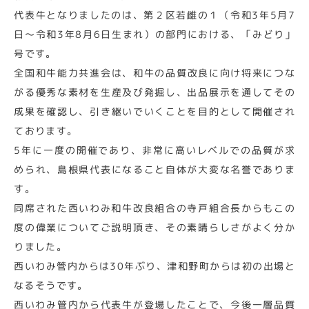
代表牛となりましたのは、第２区若雌の１（令和3年5月7
日～令和3年8月6日生まれ）の部門における、「みどり」
号です。
全国和牛能力共進会は、和牛の品質改良に向け将来につな
がる優秀な素材を生産及び発掘し、出品展示を通してその
成果を確認し、引き継いでいくことを目的として開催され
ております。
5年に一度の開催であり、非常に高いレベルでの品質が求
められ、島根県代表になること自体が大変な名誉でありま
す。
同席された西いわみ和牛改良組合の寺戸組合長からもこの
度の偉業についてご説明頂き、その素晴らしさがよく分か
りました。
西いわみ管内からは30年ぶり、津和野町からは初の出場と
なるそうです。
西いわみ管内から代表牛が登場したことで、今後一層品質