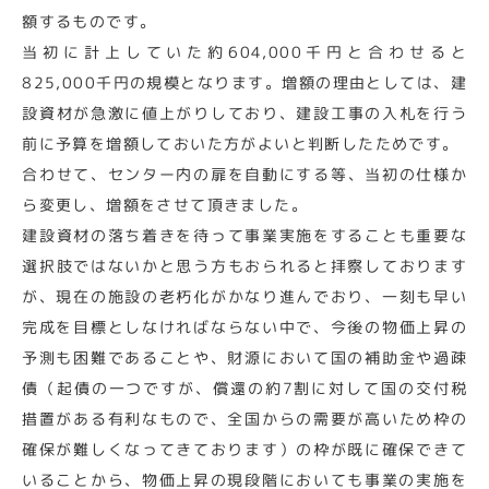
額するものです。
当初に計上していた約604,000千円と合わせると
825,000千円の規模となります。増額の理由としては、建
設資材が急激に値上がりしており、建設工事の入札を行う
前に予算を増額しておいた方がよいと判断したためです。
合わせて、センター内の扉を自動にする等、当初の仕様か
ら変更し、増額をさせて頂きました。
建設資材の落ち着きを待って事業実施をすることも重要な
選択肢ではないかと思う方もおられると拝察しております
が、現在の施設の老朽化がかなり進んでおり、一刻も早い
完成を目標としなければならない中で、今後の物価上昇の
予測も困難であることや、財源において国の補助金や過疎
債（起債の一つですが、償還の約7割に対して国の交付税
措置がある有利なもので、全国からの需要が高いため枠の
確保が難しくなってきております）の枠が既に確保できて
いることから、物価上昇の現段階においても事業の実施を