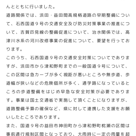
んとともに行いました。
道路関係では、浜田・益田間高規格道路の早期整備につい
て、石西国道９号の交通安全及び防災対策事業の推進につ
いて、吉賀匹見線の整備促進について、治水関係では、高
津川水系の河川改修事業の促進について、要望を行ってお
ります。
このうち、石西国道９号の交通安全対策についてでありま
すが、浜田市から津和野町までの一般国道９号について、
この区間は急カーブが多く視距が悪いところや無歩道、歩
道幅が狭いなどの危険個所が多く、通学路になっていると
ころの歩道整備をはじめ早急な安全対策が必要でありま
す。事業は国土交通省で実施して頂くことになりますが、
道路整備予算の確保など、県に対して連携した支援をお願
いしたところであります。
また、国道９号の益田市神田町から津和野町枕瀬の区間は
事前通行規制区間となっており、大雨時に一定の雨量を超