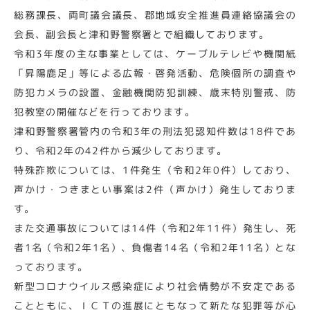
総務課長、両町議会議長、郡地域安全推進員連絡協議会の
会長、副会長と津和野警察署とで組織しております。
令和3年度の主な事業としては、ケーブルテレビや機関紙
「昇陽鹿足」等による広報・啓発活動、危険個所の調査や
防犯カメラの設置、金融機関防犯訓練、歳末特別警戒、防
犯教室の開催などを行っております。
津和野警察署管内の令和3年の刑法犯認知件数は18件であ
り、令和2年の42件から減少しております。
特殊詐欺については、1件発生（令和2年0件）しており、
声かけ・つきまとい事案は2件（声かけ）発生しておりま
す。
また交通事故については14件（令和2年11件）発生し、死
者1名（令和2年1名）、負傷者14名（令和2年11名）とな
っております。
新型コロナウイルス感染症により社会情勢が不安定である
ことともに、ＩＣＴの進展にともなって新たな犯罪等が心