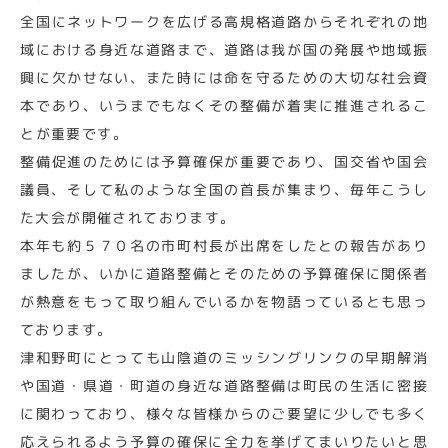
全国にネットワークを広げる高規格道路からそれぞれの地
域における身近な道路まで、道路は我が国の発展や地域振
興に欠かせない、また時には命を守るための大切な社会資
本であり、いうまでもなくその整備が着実に推進されるこ
とが重要です。
整備促進のためには予算確保が重要であり、国交省や国会
議員、そして私のような全国の首長が集まり、毎年こうし
た大会が開催されております。
本年も約５７０名の市町村長が出席をしたとの報告があり
ましたが、いかに道路整備とそのための予算確保に関係者
が熱意をもって取り組んでいるかを物語っているとも思っ
ております。
津和野町にとっても山陰道のミッシングリンクの早期解消
や国道・県道・町道の身近な道路整備は町民の生活に密接
に関わっており、様々な皆様からのご要望に少しでも多く
応えられるよう予算の確保に全力を挙げてまいりたいと思