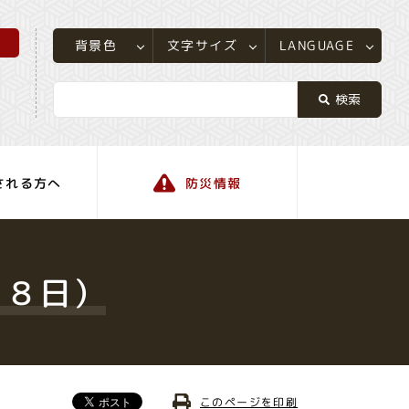
所
LANGUAGE
文字サイズ
背景色
される方へ
防災情報
町の情報
1８日）
このページを印刷