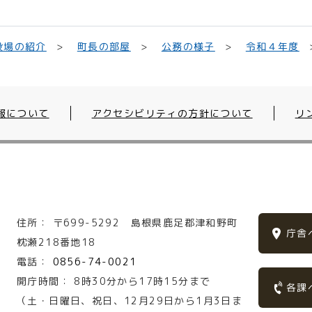
役場の紹介
町長の部屋
公務の様子
令和４年度
報について
アクセシビリティの方針について
リ
住所：
〒699-5292
島根県鹿足郡津和野町
庁舎
枕瀬218番地18
電話：
0856-74-0021
開庁時間：
8時30分から17時15分まで
各課
（土・日曜日、祝日、12月29日から1月3日ま