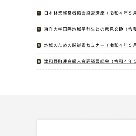
日本林業経営者協会経営講座（令和４年５
東洋大学国際地域学科生との意見交換（令和
地域のための脱炭素セミナー（令和４年５
津和野町連合婦人会評議員総会（令和４年５