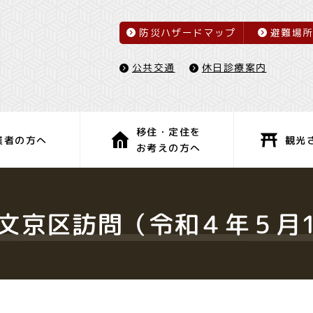
防災ハザードマップ
避難場
休日診療案内
公共交通
移住・定住を
観光
業者の方へ
お考えの方へ
子育て・教育
健康・福祉
文京区訪問（令和４年５月