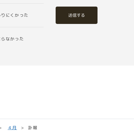
送信する
かりにくかった
ならなかった
４月
訃報