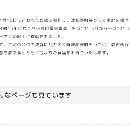
4月10日に行われた葬儀に参列し、津和野町長として弔辞を捧げ
の4期16年にわたり日原町議会議員（平成11年5月から平成13
町民生活の向上に貢献されました。
て、二町の合併の成就に尽力され新津和野町おいては、職務執行
意を表するとともに心よりご冥福をお祈りいたします。
んなページも見ています