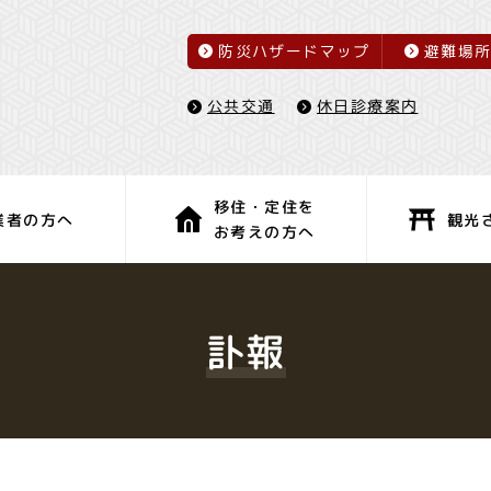
防災ハザードマップ
避難場
休日診療案内
公共交通
移住・定住を
観光
業者の方へ
お考えの方へ
子育て・教育
健康・福祉
訃報