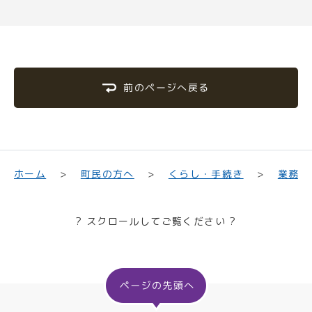
前のページへ戻る
業務・
くらし・手続き
町民の方へ
ホーム
? スクロールしてご覧ください ?