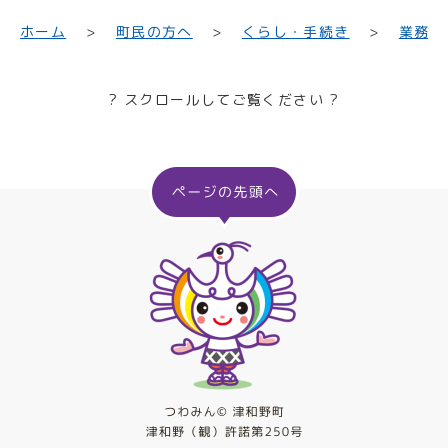
業務・
くらし・手続き
町民の方へ
ホーム
? スクロールしてご覧ください ?