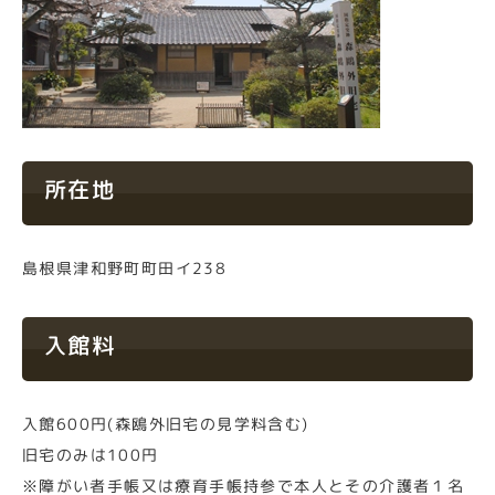
所在地
島根県津和野町町田イ238
入館料
入館600円(森鴎外旧宅の見学料含む)
旧宅のみは100円
※障がい者手帳又は療育手帳持参で本人とその介護者１名