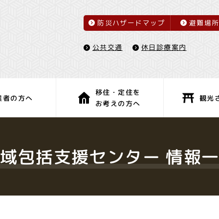
防災ハザードマップ
避難場
休日診療案内
公共交通
移住・定住を
観光
業者の方へ
お考えの方へ
子育て・教育
健康・福祉
域包括支援センター 情報