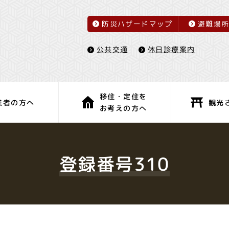
防災ハザードマップ
避難場
休日診療案内
公共交通
移住・定住を
観光
業者の方へ
お考えの方へ
子育て・教育
健康・福祉
登録番号310