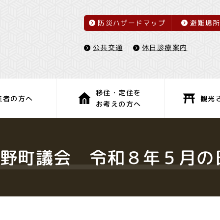
防災ハザードマップ
避難場
休日診療案内
公共交通
移住・定住を
観光
業者の方へ
お考えの方へ
子育て・教育
健康・福祉
和野町議会 令和８年５月の