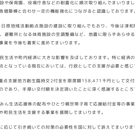
設や保育園、役場庁舎などの耐震化に順次取り組んでまいりま
舎増築棟と合わせ一定の機能強化につながると認識しております
る日原地域活動拠点施設の建設に取り組んでもおり、今後は津和
、避難所となる体育施設の空調整備など、地震に限らずあらゆ
事業を今後も着実に進めてまいります。
民生活や町内経済に大きな影響を及ぼしております。特に経済
点となっている現在においては、行政としての支援が必要と感じ
重点支援地方創生臨時交2付金を限度額158,471千円として
のであり、手厚い交付額を決定頂いたことに深く感謝するところ
みん生活応援券の配布やひとり親世帯子育て応援給付金等の事
や町民生活を支援する事業を展開してまいります。
に応じて引き続いての対策の必要性を国に対して訴えてまいりま