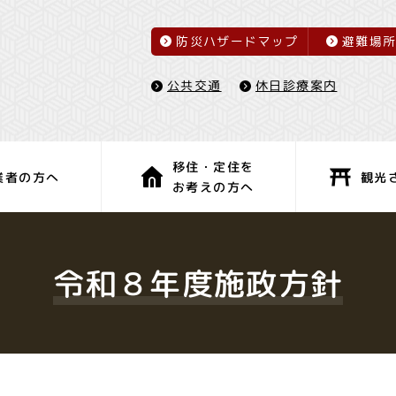
防災ハザードマップ
避難場
休日診療案内
公共交通
移住・定住を
観光
業者の方へ
お考えの方へ
子育て・教育
健康・福祉
令和８年度施政方針