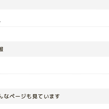
）
報
んなページも見ています