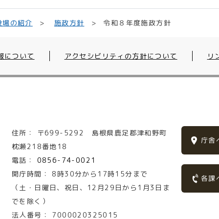
令和８年度施政方針
役場の紹介
施政方針
報について
アクセシビリティの方針について
リ
住所：
〒699-5292
島根県鹿足郡津和野町
庁舎
枕瀬218番地18
電話：
0856-74-0021
開庁時間：
8時30分から17時15分まで
各課
（土・日曜日、祝日、12月29日から1月3日ま
でを除く）
法人番号：
7000020325015