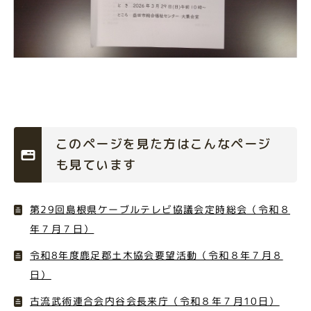
このページを見た方はこんなページ
も見ています
第29回島根県ケーブルテレビ協議会定時総会（令和８
年７月７日）
令和8年度鹿足郡土木協会要望活動（令和８年７月８
日）
古流武術連合会内谷会長来庁（令和８年７月10日）