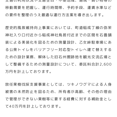
交通の利用状況や交通空白・不便地域、通院・買い物等の
移動需要を把握し、運行時間帯、予約手段、運賃水準など
の要件を整理のうえ最適な運行方法案を導き出します。
歴史的風致維持向上事業においては、町道稲成丁線の弥栄
神社入り口付近から稲成神社鳥居付近までの区間を石畳舗
装による美装化を図るための測量設計、乙女峠駐車場にあ
る公衆トイレをバリアフリー対応型トイレへ建て替えする
ための設計業務、解体した旧石州館跡地を観光交流広場と
して整備するための測量設計について、委託料合計2,600
万円を計上しております。
放任果樹伐採支援事業としては、ツキノワグマによる人身
被害の未然防止を図るため、所有者が高齢、その他の理由
で管理ができない果樹等に要する経費に対する補助金とし
て40万円を計上しております。