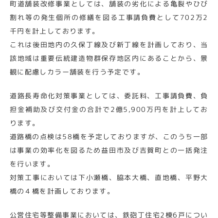
町道舗装改修事業としては、舗装の劣化による亀裂やひび
割れ等の発生個所の修繕を図る工事請負費として702万2
千円を計上しております。
これは後田地内の久保丁線及び新丁線を計画しており、当
該地域は重要伝統建造物群保存地区内にあることから、景
観に配慮しカラー舗装を行う予定です。
道路長寿命化対策事業としては、委託料、工事請負費、負
担金補助及び交付金の合計で2億5,900万円を計上してお
ります。
道路橋の点検は58橋を予定しておりますが、このうち一部
は事業の効率化を図るため益田市及び吉賀町との一括発注
を行います。
対策工事においては下小瀬橋、脇本大橋、直地橋、平野大
橋の４橋を計画しております。
公営住宅等整備事業においては、鉄砲丁住宅2棟6戸につい