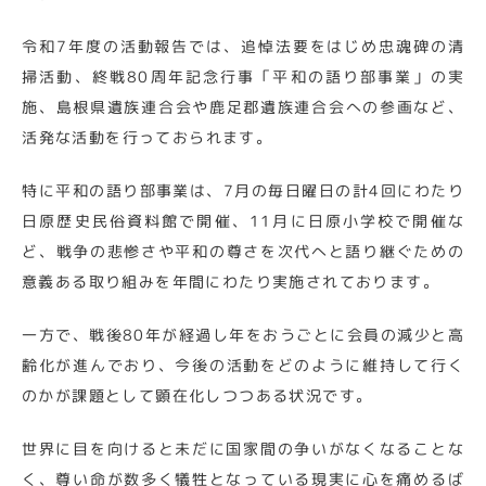
令和7年度の活動報告では、追悼法要をはじめ忠魂碑の清
掃活動、終戦80周年記念行事「平和の語り部事業」の実
施、島根県遺族連合会や鹿足郡遺族連合会への参画など、
活発な活動を行っておられます。
特に平和の語り部事業は、7月の毎日曜日の計4回にわたり
日原歴史民俗資料館で開催、11月に日原小学校で開催な
ど、戦争の悲惨さや平和の尊さを次代へと語り継ぐための
意義ある取り組みを年間にわたり実施されております。
一方で、戦後80年が経過し年をおうごとに会員の減少と高
齢化が進んでおり、今後の活動をどのように維持して行く
のかが課題として顕在化しつつある状況です。
世界に目を向けると未だに国家間の争いがなくなることな
く、尊い命が数多く犠牲となっている現実に心を痛めるば