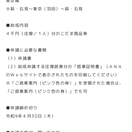
東京線
※萩・石見～東京（羽田）～萩・石見
■助成内容
４千円（往復／１人）分のこだま商品券
■申請に必要な書類
（1）申請書
（2）助成申請する往復搭乗分の「搭乗証明書」（ＡＮＡ
のＷｅｂサイトで表示されたものを印刷してください）
※「ご搭乗案内（ピンク色の券）」を受領された場合は、
「ご搭乗案内（ピンク色の券）」でも可
■申請締め切り
令和9年４月30日（木）