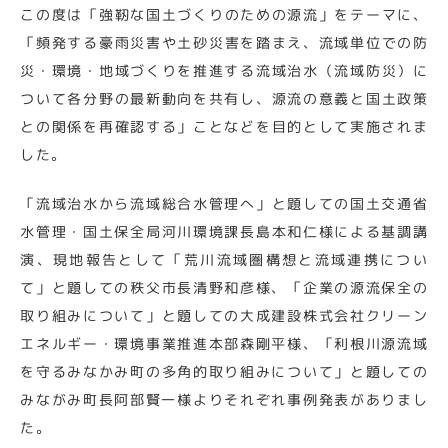
この度は「強靭な国土づくりのための源流」をテーマに、
「頻発する豪雨災害や土砂災害を踏まえ、流域単位での防
災・環境・地域づくりを推進する流域治水（流域防災）に
ついて各分野の最新動向を共有し、源流の意義と国土政策
との関係を再確認する」ことなどを目的として実施されま
した。
「流域治水から流域総合水管理へ」と題しての国土交通省
水管理・国土保全局河川環境課長島本和仁様による基調講
演、現地報告として「荒川流域圏構想と流域連携につい
て」と題しての秩父市長清野和彦様、「企業の源流保全の
取り組みについて」と題しての大成建設株式会社クリーン
エネルギー・環境事業推進本部森剛平様、「利根川源流域
を守るみなかみ町の多角的取り組みについて」と題しての
みながみ町長阿部賢一様よりそれぞれ事例発表がありまし
た。