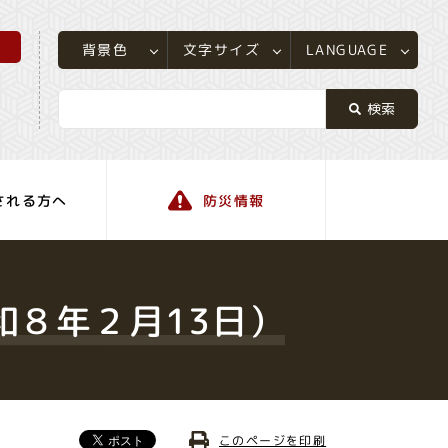
所
LANGUAGE
文字サイズ
背景色
される方へ
防災情報
町の情報
和８年２月13日）
このページを印刷