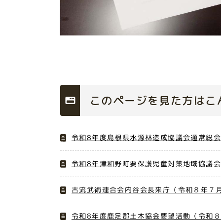
このページを見た方はこ
令和8年度島根県水源林造成協議会通常総会
令和8年津和野町要保護児童対策地域協議会
古流武術連合会内谷会長来庁（令和８年７月
令和8年度鹿足郡土木協会要望活動（令和