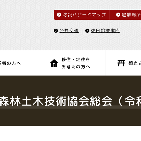
防災ハザードマップ
避難場
休日診療案内
公共交通
移住・定住を
観光
業者の方へ
お考えの方へ
子育て・教育
健康・福祉
森林土木技術協会総会（令