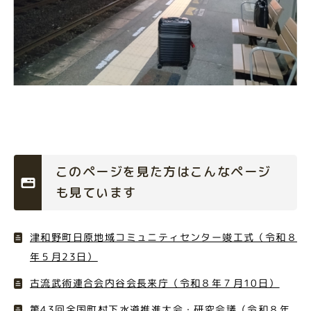
このページを見た方はこんなページ
も見ています
津和野町日原地域コミュニティセンター竣工式（令和８
年５月23日）
古流武術連合会内谷会長来庁（令和８年７月10日）
第43回全国町村下水道推進大会・研究会議（令和８年