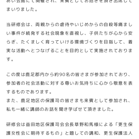
あい会館にて開催され、来賓としてお招きを頂き出席して
まいりました。
当研修会は、両親からの虐待やいじめからの自殺等痛まし
い事件が続発する社会現象を直視し、子供たちが心から安
らぎ、たくましく育っていける環境づくりを目指して、着
実な活動へとつなげることを目的として実施されておりま
す。
この度は鹿足郡内から約90名の皆さまが参加されており、
参加者の社会活動に対する尊いお気持ちに心から敬意を表
するものであります。
また、鹿足地区の保護司の皆さまも来賓として参加され、
私も一緒に講師のお話を聞き学ばせて頂きました。
研修会は益田地区保護司会会長草野和馬様による「更生保
護女性会に期待するもの」と題しての講和、更生保護法人