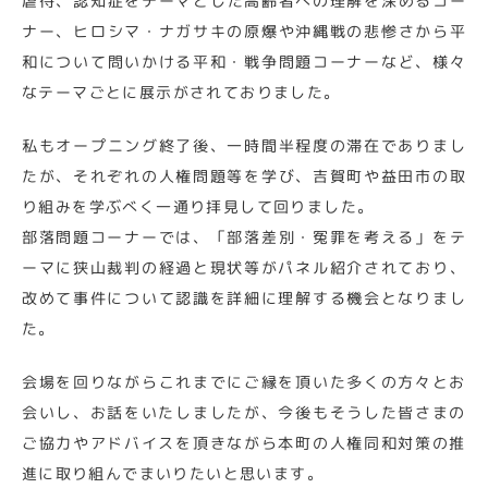
虐待、認知症をテーマとした高齢者への理解を深めるコー
ナー、ヒロシマ・ナガサキの原爆や沖縄戦の悲惨さから平
和について問いかける平和・戦争問題コーナーなど、様々
なテーマごとに展示がされておりました。
私もオープニング終了後、一時間半程度の滞在でありまし
たが、それぞれの人権問題等を学び、吉賀町や益田市の取
り組みを学ぶべく一通り拝見して回りました。
部落問題コーナーでは、「部落差別・冤罪を考える」をテ
ーマに狭山裁判の経過と現状等がパネル紹介されており、
改めて事件について認識を詳細に理解する機会となりまし
た。
会場を回りながらこれまでにご縁を頂いた多くの方々とお
会いし、お話をいたしましたが、今後もそうした皆さまの
ご協力やアドバイスを頂きながら本町の人権同和対策の推
進に取り組んでまいりたいと思います。