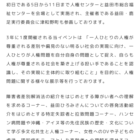
初日である5日から11日まで人権センターと益田市総合福
祉センターを会場として実施され、主催者である益田・鹿
足実行委員会に津和野町も参画しております。
3年に1度開催される当イベントは 「一人ひとりの人権が
尊重される差別や偏見のない明るい社会の実現に向け、一
人ひとりが人権問題を自分自身の問題として捉え、自らも
人権が尊重される社会を築き上げる担い手であることを認
識し、その実現に主体的に取り組むこと」を目的に、人権
問題に関する様々な展示等を行っております。
障害者差別解消法の紹介をはじめとする障がい者への理解
を求めるコーナー、益田ひろみさんについての啓発活動紹
介をはじめとする特定失踪者と拉致問題コーナー、ハンセ
ン病問題や沖縄・アイヌ等の先住民族の歴史・文化につい
て学ぶ多文化共生と人権コーナー、女性へのDVや子どもの