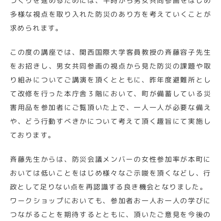
づくりを進めるためには、平時から男女共同参画をはじめ
多様な視点を取り入れた防災のあり方を考えていくことが
求められます。
この度の講座では、関西国際大学客員教授の斉藤容子先生
をお招きし、男女共同参画の視点から見た防災の課題や取
り組みについてご講演を頂くとともに、昨年度避難所とし
て改修を行った本庁舎３階において、町が備蓄している災
害用品を参加者にご覧頂いた上で、一人一人が必要な備え
や、どう行動すべきかについて考えて頂く趣旨にて実施し
ております。
斉藤先生からは、防災会議メンバーの女性参加率が本町に
おいては低いことをはじめ様々なご示唆を頂くなどし、行
政として足りない点を再認識する良き機会となりました。
ワークショップにおいても、参加者お一人お一人の学びに
つながることを期待するとともに、頂いたご意見を今後の