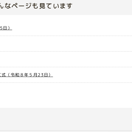
んなページも見ています
5日）
式（令和８年５月23日）