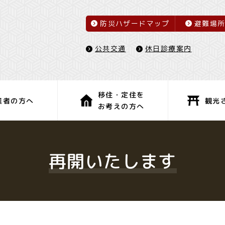
防災ハザードマップ
避難場
休日診療案内
公共交通
移住・定住を
観光
業者の方へ
お考えの方へ
子育て・教育
健康・福祉
再開いたします