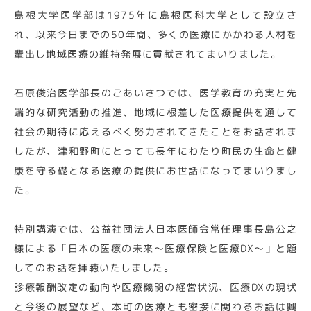
島根大学医学部は1975年に島根医科大学として設立さ
れ、以来今日までの50年間、多くの医療にかかわる人材を
輩出し地域医療の維持発展に貢献されてまいりました。
石原俊治医学部長のごあいさつでは、医学教育の充実と先
端的な研究活動の推進、地域に根差した医療提供を通して
社会の期待に応えるべく努力されてきたことをお話されま
したが、津和野町にとっても長年にわたり町民の生命と健
康を守る礎となる医療の提供にお世話になってまいりまし
た。
特別講演では、公益社団法人日本医師会常任理事長島公之
様による「日本の医療の未来～医療保険と医療DX～」と題
してのお話を拝聴いたしました。
診療報酬改定の動向や医療機関の経営状況、医療DXの現状
と今後の展望など、本町の医療とも密接に関わるお話は興