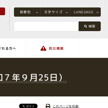
所
LANGUAGE
文字サイズ
背景色
される方へ
防災情報
町の情報
和７年９月25日）
このページを印刷