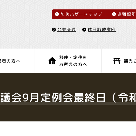
防災ハザードマップ
避難場
休日診療案内
公共交通
移住・定住を
観光
業者の方へ
お考えの方へ
子育て・教育
健康・福祉
議会9月定例会最終日（令