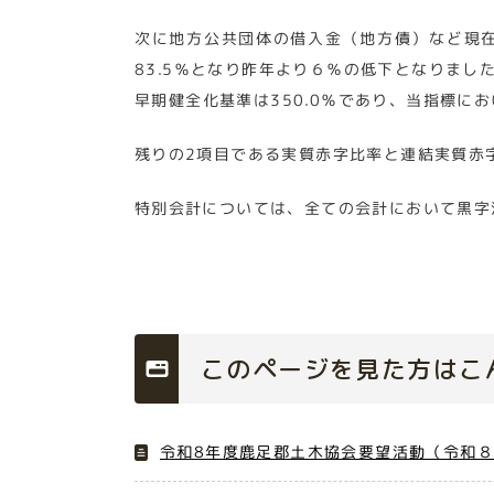
次に地方公共団体の借入金（地方債）など現
83.5％となり昨年より６％の低下となりまし
早期健全化基準は350.0％であり、当指標に
残りの2項目である実質赤字比率と連結実質赤
特別会計については、全ての会計において黒字
このページを見た方はこ
令和8年度鹿足郡土木協会要望活動（令和