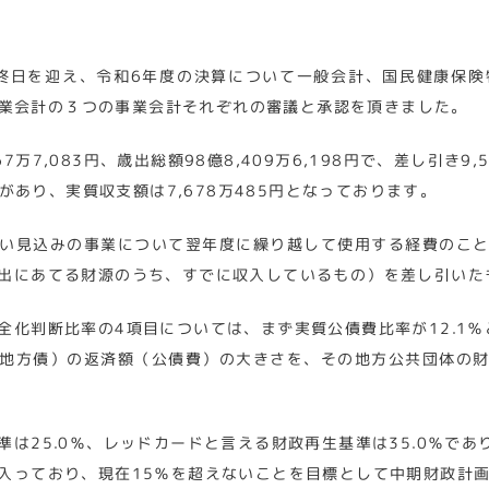
終日を迎え、令和6年度の決算について一般会計、国民健康保
業会計の３つの事業会計それぞれの審議と承認を頂きました。
万7,083円、歳出総額98億8,409万6,198円で、差し引き9
円があり、実質収支額は7,678万485円となっております。
い見込みの事業について翌年度に繰り越して使用する経費のこ
出にあてる財源のうち、すでに収入しているもの）を差し引いた
全化判断比率の4項目については、まず実質公債費比率が12.1
地方債）の返済額（公債費）の大きさを、その地方公共団体の
は25.0％、レッドカードと言える財政再生基準は35.0％で
入っており、現在15％を超えないことを目標として中期財政計