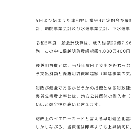
5日より始まった津和野町議会9月定例会が最
計、病院事業会計及び水道事業会計、下水道事
令和6年度一般会計決算は、歳入総額99億7,967
尚、この中に繰越明許費繰越額1,880万400
繰越明許費とは、当該年度内に支出を終わらな
ら支出済額と繰越明許費繰越額（繰越事業の支
財政が健全であるかどうかの指標となる財政健
実質公債費比率とは、地方公共団体の借入金（
いほど健全性が高いと言えます。
財政上のイエローカードと言える早期健全化基準
しかしながら、当数値は昨年よりも上昇傾向に