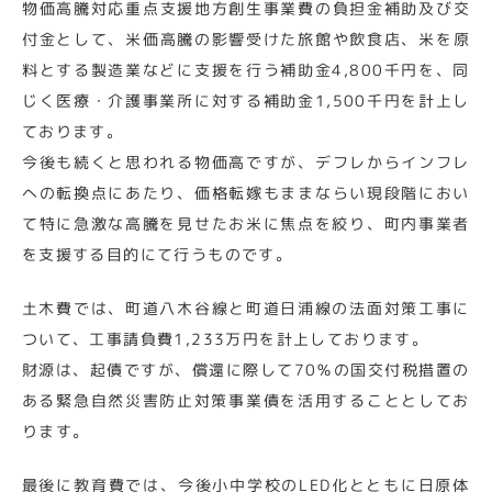
物価高騰対応重点支援地方創生事業費の負担金補助及び交
付金として、米価高騰の影響受けた旅館や飲食店、米を原
料とする製造業などに支援を行う補助金4,800千円を、同
じく医療・介護事業所に対する補助金1,500千円を計上し
ております。
今後も続くと思われる物価高ですが、デフレからインフレ
への転換点にあたり、価格転嫁もままならい現段階におい
て特に急激な高騰を見せたお米に焦点を絞り、町内事業者
を支援する目的にて行うものです。
土木費では、町道八木谷線と町道日浦線の法面対策工事に
ついて、工事請負費1,233万円を計上しております。
財源は、起債ですが、償還に際して70％の国交付税措置の
ある緊急自然災害防止対策事業債を活用することとしてお
ります。
最後に教育費では、今後小中学校のLED化とともに日原体