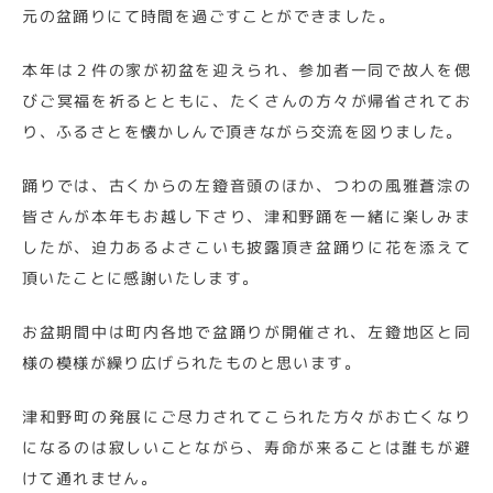
元の盆踊りにて時間を過ごすことができました。
本年は２件の家が初盆を迎えられ、参加者一同で故人を偲
びご冥福を祈るとともに、たくさんの方々が帰省されてお
り、ふるさとを懐かしんで頂きながら交流を図りました。
踊りでは、古くからの左鐙音頭のほか、つわの風雅蒼淙の
皆さんが本年もお越し下さり、津和野踊を一緒に楽しみま
したが、迫力あるよさこいも披露頂き盆踊りに花を添えて
頂いたことに感謝いたします。
お盆期間中は町内各地で盆踊りが開催され、左鐙地区と同
様の模様が繰り広げられたものと思います。
津和野町の発展にご尽力されてこられた方々がお亡くなり
になるのは寂しいことながら、寿命が来ることは誰もが避
けて通れません。