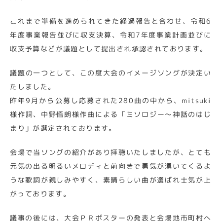
これまで準備を進められてきた経過報告と合わせ、令和6
年度事業報告並びに収支決算、令和7年度事業計画並びに
収支予算などが議題として提出され承認されております。
議題の一つとして、この度大会のイメージソングが決定い
たしました。
昨年9月から公募し応募された280曲の中から、mitsuki
様作詞、中野悟朗様作曲による「ミソロジー～神話のはじ
まり」が選定されております。
会場で当ソングの紹介があり拝聴いたしましたが、とても
元気の出る明るいメロディと前向きで勇気が湧いてくるよ
うな歌詞が親しみやすく、素晴らしい曲が選ばれ士気が上
がっております。
議事の後には、大会ＰＲポスターの発表と会場地市町村へ