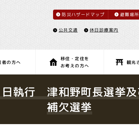
防災ハザードマップ
避難場
休日診療案内
公共交通
移住・定住を
観光
業者の方へ
お考えの方へ
子育て・教育
健康・福祉
９日執行 津和野町長選挙及
補欠選挙