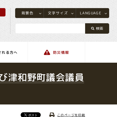
所
LANGUAGE
文字サイズ
背景色
される方へ
防災情報
町の情報
び津和野町議会議員
このページを印刷