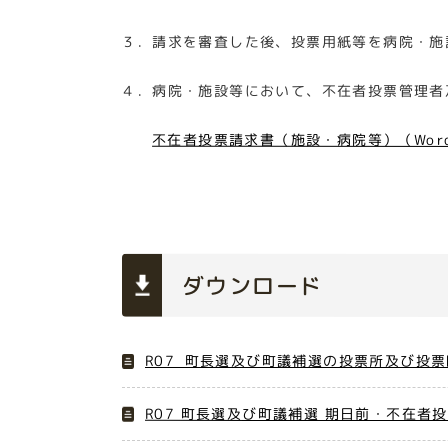
３．請求を審査した後、投票用紙等を病院・施
４．病院・施設等において、不在者投票管理者
不在者投票請求書（施設・病院等）（Word
ダウンロード
R07_町長選及び町議補選の投票所及び投票時
R07 町長選及び町議補選 期日前・不在者投