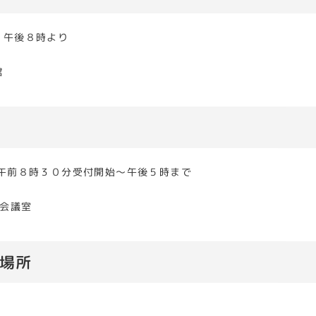
午後８時より
館
前８時３０分受付開始～午後５時まで
会議室
場所