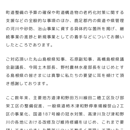
町道整備の予算の確保や町道構造物の老朽化対策に関する
支援などの全般的な事項のほか、鹿足郡内の県道や県管理
の河川や砂防、治山事業に資する具体的な箇所を掲げ、継
続事業の進捗と新規事業としての着手などについてお願い
したところであります。
ご対応頂いた丸山島根県知事、石原副知事、高橋島根県議
会副議長、今岡土木部長、野村農林水産部長をはじめとす
る島根県の皆さまには真摯に私たちの要望に耳を傾けて頂
き感謝しております。
ここ数年来、主要地方道津和野田万川線田二穂工区及び部
栄工区の整備促進、一般県道柿木津和野停車場線笹山2工
区の事業化、国道187号線の冠水対策、高津川及び津和野
川の各地における改修及び維持修繕をはじめ、これまで要