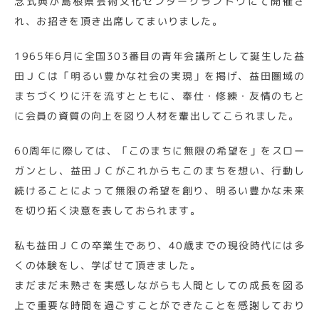
念式典が島根県芸術文化センターグラントワにて開催さ
れ、お招きを頂き出席してまいりました。
1965年6月に全国303番目の青年会議所として誕生した益
田ＪＣは「明るい豊かな社会の実現」を掲げ、益田圏域の
まちづくりに汗を流すとともに、奉仕・修練・友情のもと
に会員の資質の向上を図り人材を輩出してこられました。
60周年に際しては、「このまちに無限の希望を」をスロー
ガンとし、益田ＪＣがこれからもこのまちを想い、行動し
続けることによって無限の希望を創り、明るい豊かな未来
を切り拓く決意を表しておられます。
私も益田ＪＣの卒業生であり、40歳までの現役時代には多
くの体験をし、学ばせて頂きました。
まだまだ未熟さを実感しながらも人間としての成長を図る
上で重要な時間を過ごすことができたことを感謝しており