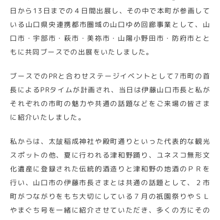
日から13日までの４日間出展し、その中で本町が参画して
いる山口県央連携都市圏域の山口ゆめ回廊事業として、山
口市・宇部市・萩市・美祢市・山陽小野田市・防府市とと
もに共同ブースでの出展をいたしました。
ブースでのPRと合わせステージイベントとして7市町の首
長によるPRタイムが計画され、当日は伊藤山口市長と私が
それぞれの市町の魅力や共通の話題などをご来場の皆さま
に紹介いたしました。
私からは、太皷稲成神社や殿町通りといった代表的な観光
スポットの他、夏に行われる津和野踊り、ユネスコ無形文
化遺産に登録された伝統的酒造りと津和野の地酒のＰＲを
行い、山口市の伊藤市長さまとは共通の話題として、２市
町がつながりをもち大切にしている７月の祇園祭りやＳＬ
やまぐち号を一緒に紹介させていただき、多くの方にその