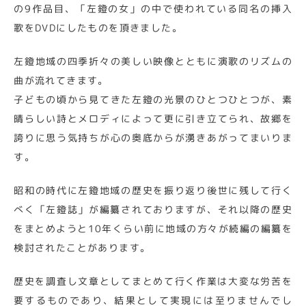
の9作品目、「左鐙の女」の中で使われている同名の挿入
歌をDVDにしたものを頂きました。
左鐙地域の四季折々の美しい映像とともに演歌のリズムの
曲が流れてきます。
子どもの頃から見てきた左鐙の光景のひとつひとつが、素
晴らしい詩とメロディによって更に引き立てられ、故郷を
誇りに思う気持ちが心の奥底からが湧きあがってまいりま
す。
昭和の時代に左鐙地域の歴史を振り返り後世に残して行く
べく「左鐙誌」が編纂されておりますが、それ以降の歴史
をまとめようと10年くらい前に地域の方々が続編の編纂を
検討されたことがあります。
歴史を調査し文章としてまとめて行く作業は大変な労苦を
要するものであり、結果として実現には至りませんでし