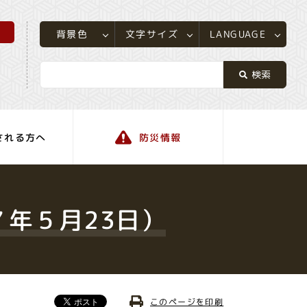
所
LANGUAGE
文字サイズ
背景色
される方へ
防災情報
町の情報
７年５月23日）
このページを印刷