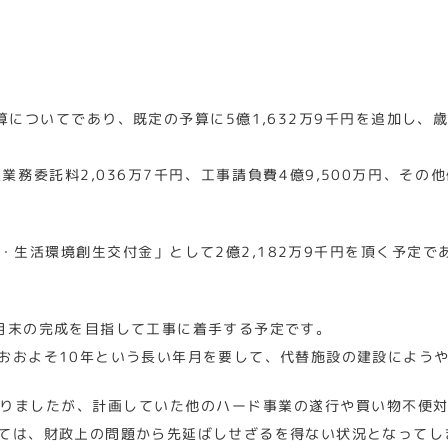
についてであり、既定の予算に5億1,632万9千円を追加し、歳入
務委託料2,036万7千円、工事請負費4億9,500万円、そ
生活環境創生交付金」として2億2,182万9千円を頂く予定であ
月末の完成を目指して工事に着手する予定です。
おおよそ10年という長い年月を要して、代替施設の建設によう
りましたが、計画していた他のハード事業の遂行や買い物不便
ては、財政上の問題から先延ばしせざるを得ない状況となってし