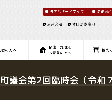
防災ハザードマップ
避難場
休日診療案内
公共交通
移住・定住を
観光
業者の方へ
お考えの方へ
子育て・教育
健康・福祉
町議会第2回臨時会（令和