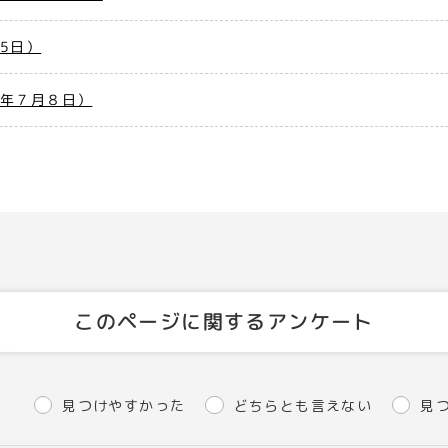
5日）
８年７月８日）
このページに関するアンケート
見つけやすかった
どちらとも言えない
見