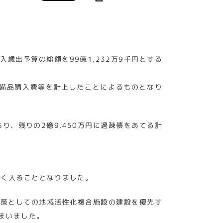
歳出予算の総額を99億1,232万9千円とする
の他備品購入費等を計上したことによるものとなり
り、残りの2億9,450万円に過疎債をあてる計
やく入ることとなりました。
対策としての地域活性化複合施設の建設を優先す
まいました。