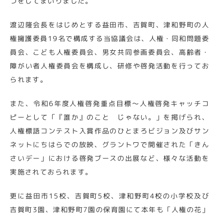
つをしてまいりました。
渡辺隆会長をはじめとする益田市、吉賀町、津和野町の人
権擁護委員19名で構成する当協議会は、人権・同和問題委
員会、こども人権委員会、男女共同参画委員会、高齢者・
障がい者人権委員会を構成し、研修や啓発活動を行ってお
られます。
また、令和6年度人権啓発重点目標～人権啓発キャッチコ
ピーとして「『誰か』のこと じゃない。」を掲げられ、
人権標語コンテスト入賞作品のひとまろビジョン及びサン
ネットにちはらでの放映、グラントワで開催された「きん
さいデー」における啓発ブースの出展など、様々な活動を
実施されておられます。
更に益田市15校、吉賀町5校、津和野町4校の小学校及び
吉賀町3園、津和野町7園の保育園にて本年も「人権の花」