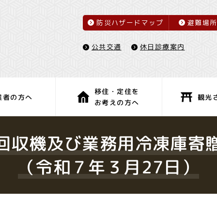
防災ハザードマップ
避難場
休日診療案内
公共交通
移住・定住を
観光
業者の方へ
お考えの方へ
子育て・教育
健康・福祉
回収機及び業務用冷凍庫寄
（令和７年３月27日）