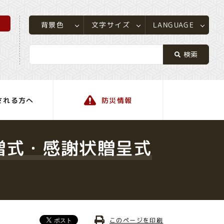
所
LANGUAGE
文字サイズ
背景色
される方へ
防災情報
町の情報
贈式・感謝状贈呈式
このページを印刷