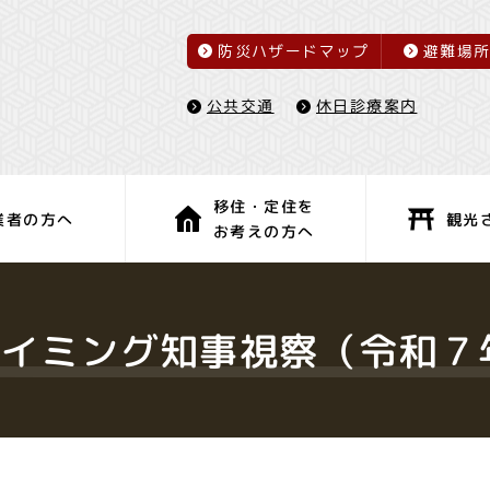
防災ハザードマップ
避難場
休日診療案内
公共交通
移住・定住を
観光
業者の方へ
お考えの方へ
子育て・教育
健康・福祉
イミング知事視察（令和７