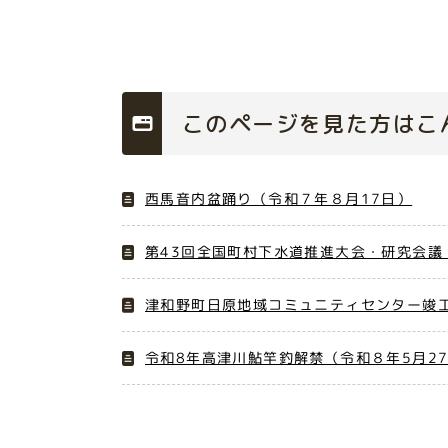
このページを見た方はこ
西馬音内盆踊り（令和７年８月17日）
第43回全国町村下水道推進大会・研究会議
津和野町日原地域コミュニティセンター竣工
令和8年高津川鮎竿釣解禁（令和８年5月2