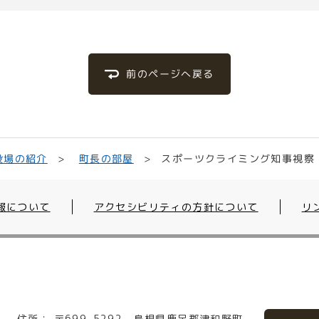
前のページへ戻る
スポーツクライミング知事視察
役場の紹介
町長の部屋
報について
アクセシビリティの方針について
リ
住所：
〒699-5292
島根県鹿足郡津和野町