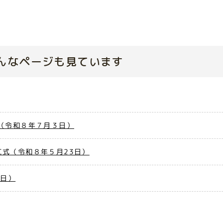
んなページも見ています
（令和８年７月３日）
式（令和８年５月23日）
7日）