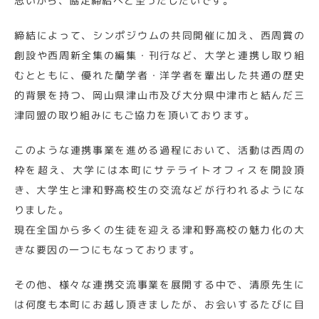
思いから、協定締結へと至ったしだいです。
締結によって、シンポジウムの共同開催に加え、西周賞の
創設や西周新全集の編集・刊行など、大学と連携し取り組
むとともに、優れた蘭学者・洋学者を輩出した共通の歴史
的背景を持つ、岡山県津山市及び大分県中津市と結んだ三
津同盟の取り組みにもご協力を頂いております。
このような連携事業を進める過程において、活動は西周の
枠を超え、大学には本町にサテライトオフィスを開設頂
き、大学生と津和野高校生の交流などが行われるようにな
りました。
現在全国から多くの生徒を迎える津和野高校の魅力化の大
きな要因の一つにもなっております。
その他、様々な連携交流事業を展開する中で、清原先生に
は何度も本町にお越し頂きましたが、お会いするたびに目